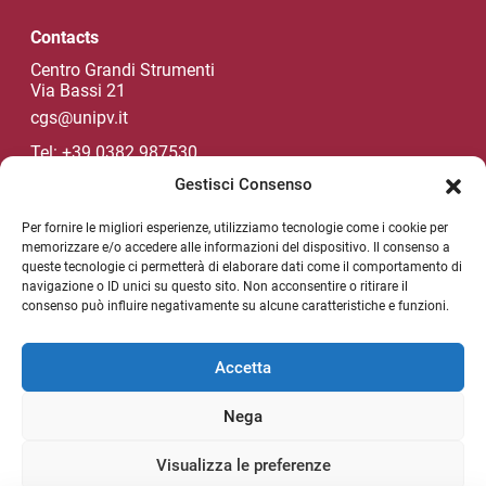
Contacts
Centro Grandi Strumenti
Via Bassi 21
cgs@unipv.it
Tel: +39 0382 987530
Gestisci Consenso
Per fornire le migliori esperienze, utilizziamo tecnologie come i cookie per
Unipv Socials
memorizzare e/o accedere alle informazioni del dispositivo. Il consenso a
queste tecnologie ci permetterà di elaborare dati come il comportamento di
navigazione o ID unici su questo sito. Non acconsentire o ritirare il
consenso può influire negativamente su alcune caratteristiche e funzioni.
NEWSLETTER
Useful link section
Accetta
Privacy policy
Nega
Legal notes
Unipv.news
Visualizza le preferenze
Sitemap