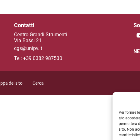
Contatti
So
Centro Grandi Strumenti
Via Bassi 21
cgs@unipv.it
NE
Tel: +39 0382 987530
ppa del sito
Cerca
Per fornire 
e/o accedere
permetterà d
sito. Non ac
caratteristic