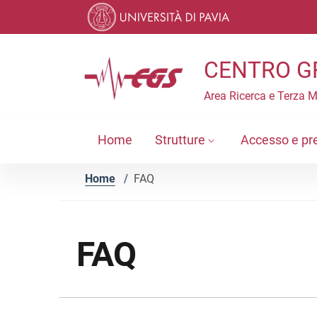
Vai ai contenuti
Vai al menu di navigazione
Vai al footer
CENTRO G
Area Ricerca e Terza 
Home
Strutture
Accesso e pr
Home
/
FAQ
FAQ