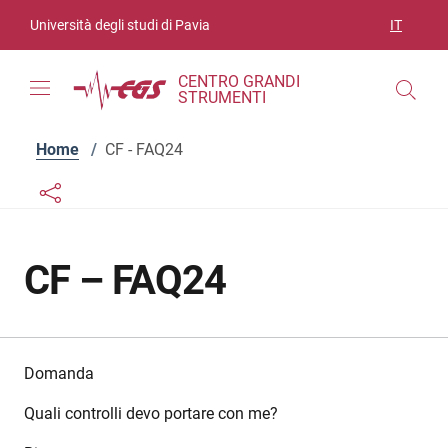
Vai ai contenuti
Vai al menu di navigazione
Vai al footer
Università degli studi di Pavia
IT
SELEZIO
CENTRO GRANDI
STRUMENTI
Home
/
CF - FAQ24
Links condivisione social
Bottone condivisione social
CF – FAQ24
Domanda
Quali controlli devo portare con me?