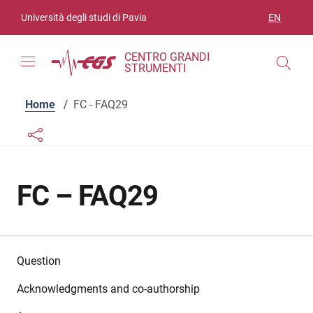
Skip to contents
Skip to main navigation
Skip to footer
Università degli studi di Pavia
EN
LANGUAGE
CENTRO GRANDI
STRUMENTI
Home
/
FC - FAQ29
Links condivisione social
Bottone condivisione social
FC – FAQ29
Question
Acknowledgments and co-authorship