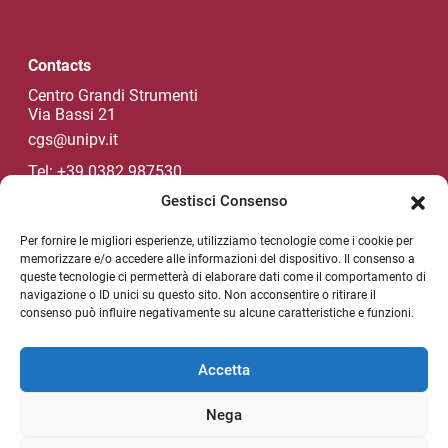
Contacts
Centro Grandi Strumenti
Via Bassi 21
cgs@unipv.it
Tel: +39 0382 987530
Gestisci Consenso
Per fornire le migliori esperienze, utilizziamo tecnologie come i cookie per
Unipv Socials
memorizzare e/o accedere alle informazioni del dispositivo. Il consenso a
queste tecnologie ci permetterà di elaborare dati come il comportamento di
navigazione o ID unici su questo sito. Non acconsentire o ritirare il
consenso può influire negativamente su alcune caratteristiche e funzioni.
NEWSLETTER
Useful link section
Accetta
Privacy policy
Nega
Legal notes
Unipv.news