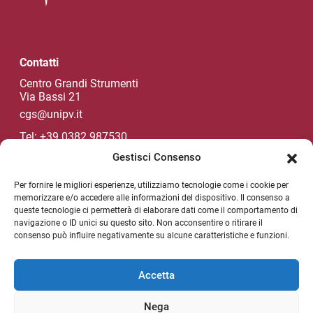
Contatti
Centro Grandi Strumenti
Via Bassi 21
cgs@unipv.it
Tel: +39 0382 987530
Gestisci Consenso
Per fornire le migliori esperienze, utilizziamo tecnologie come i cookie per
Social di Ateneo
memorizzare e/o accedere alle informazioni del dispositivo. Il consenso a
queste tecnologie ci permetterà di elaborare dati come il comportamento di
navigazione o ID unici su questo sito. Non acconsentire o ritirare il
consenso può influire negativamente su alcune caratteristiche e funzioni.
NEWSLETTER DI ATENEO
Sezione Link Utili
Accetta
Privacy policy
Nega
Note legali