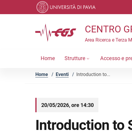
Vai ai contenuti
Vai al menu di navigazione
Vai al footer
CENTRO G
Area Ricerca e Terza 
Home
Strutture
Accesso e pr
Home
/
Eventi
/
Introduction to...
20/05/2026, ore 14:30
Introduction to 