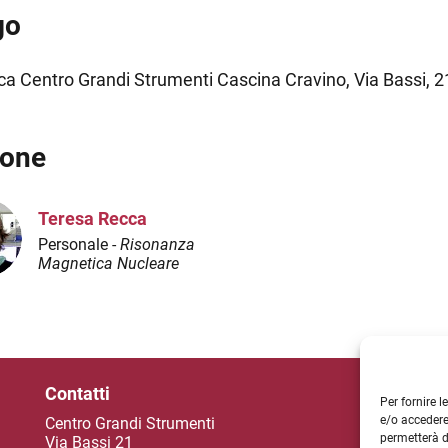
go
ca Centro Grandi Strumenti Cascina Cravino, Via Bassi, 2
sone
Teresa Recca
Personale -
Risonanza
Magnetica Nucleare
Contatti
So
Per fornire 
e/o accedere
Centro Grandi Strumenti
permetterà d
Via Bassi 21