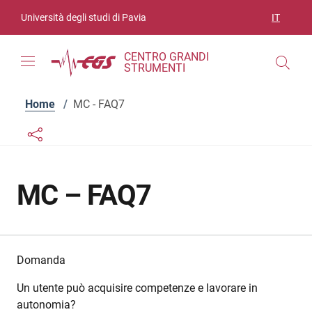
Vai ai contenuti
Vai al menu di navigazione
Vai al footer
Università degli studi di Pavia
IT
SELEZIO
CENTRO GRANDI
STRUMENTI
Home
/
MC - FAQ7
Links condivisione social
Bottone condivisione social
MC – FAQ7
Domanda
Un utente può acquisire competenze e lavorare in
autonomia?