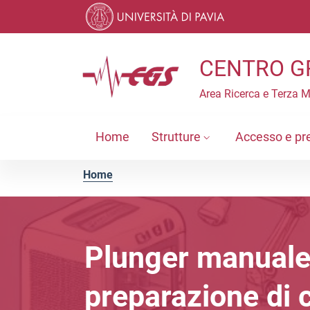
Vai ai contenuti
Vai al menu di navigazione
Vai al footer
CENTRO G
Area Ricerca e Terza 
Home
Strutture
Accesso e pr
Home
Plunger manuale 
preparazione di 