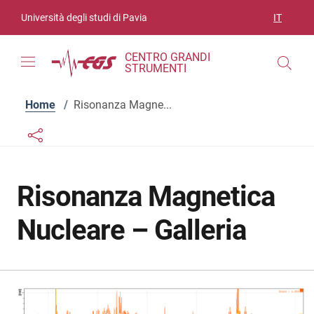
Vai ai contenuti
Vai al menu di navigazione
Vai al footer
Università degli studi di Pavia
IT
SELEZIO
CENTRO GRANDI
STRUMENTI
Home
/
Risonanza Magne...
Links condivisione social
Bottone condivisione social
Risonanza Magnetica
Nucleare – Galleria