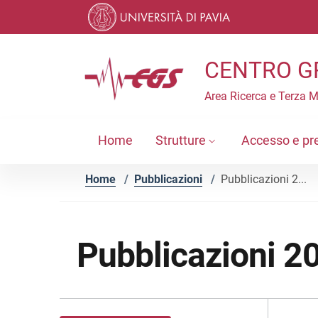
Vai ai contenuti
Vai al menu di navigazione
Vai al footer
CENTRO G
Area Ricerca e Terza 
Home
Strutture
Accesso e pr
Home
/
Pubblicazioni
/
Pubblicazioni 2...
Pubblicazioni 2