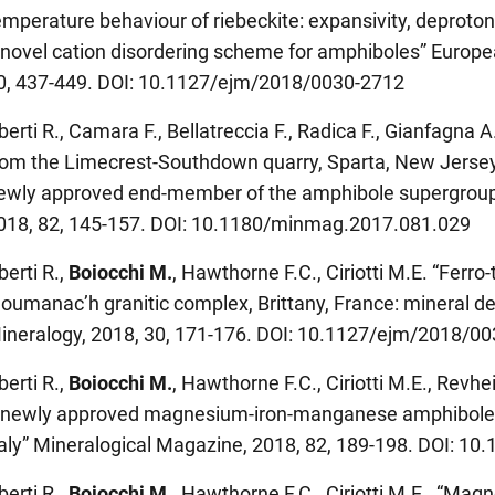
emperature behaviour of riebeckite: expansivity, deproton
 novel cation disordering scheme for amphiboles” Europe
0, 437-449. DOI: 10.1127/ejm/2018/0030-2712
berti R., Camara F., Bellatreccia F., Radica F., Gianfagna A
rom the Limecrest-Southdown quarry, Sparta, New Jersey,
ewly approved end-member of the amphibole supergroup
018, 82, 145-157. DOI: 10.1180/minmag.2017.081.029
berti R.,
Boiocchi M.
, Hawthorne F.C., Ciriotti M.E. “Ferr
loumanac’h granitic complex, Brittany, France: mineral de
ineralogy, 2018, 30, 171-176. DOI: 10.1127/ejm/2018/0
berti R.,
Boiocchi M.
, Hawthorne F.C., Ciriotti M.E., Revhe
 newly approved magnesium-iron-manganese amphibole 
taly” Mineralogical Magazine, 2018, 82, 189-198. DOI: 
berti R.,
Boiocchi M.
, Hawthorne F.C., Ciriotti M.E. “Mag