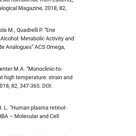
alogical Magazine, 2018, 82,
la M., Quadrelli P. “Ene
Alcohol: Metabolic Activity and
side Analogues” ACS Omega,
penter M.A. “Monoclinic-to-
at high temperature: strain and
18, 82, 347-365. DOI:
H. L. “Human plasma retinol-
” BBA – Molecular and Cell