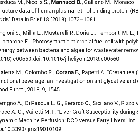
erduca M., Nicolis S.,
Mannucci B.
, Galliano M., Monaco H
tructure data of human plasma retinol-binding protein (RB
cids” Data in Brief 18 (2018) 1073–1081
ngioni S., Millia L., Mustarelli P., Doria E., Temporiti M. E.,
uartarone E. “Photosynthetic microbial fuel cell with p
ynergy between bacteria and algae for wastewater remova
2018) e00560.doi: 10.1016/j.heliyon.2018.e00560
aietta M., Colombo R.,
Corana F.
, Papetti A. “Cretan tea
unctional beverage: an investigation on antiglycative and 
ood Funct., 2018, 9, 1545
errigno A., Di Pasqua L. G., Berardo C., Siciliano V., Rizzo V
roce A. C., Vairetti M. P. ”Liver Graft Susceptibility durin
ynamic Machine Perfusion: DCD versus Fatty Livers” Int. J
oi:10.3390/ijms19010109