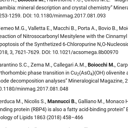
amibia: mineral description and crystal chemistry” Miner
253-1259. DOI: 10.1180/minmag.2017.081.093
emeo M.G., Valletta E., Macchi B., Porta A., Bovio B., Moio
eaction of Nitrosocarbonyl Mesitylene with the Cinnamyl 
poptosis of the Synthetized 6-Chloropurine N,O-Nucleo
018, 3, 7621-7629. DOI: 10.1021/acsomega.8b00970
arantino S.C., Zema M., Callegari A.M.,
Boiocchi M.
, Car
rthorhombic phase transition in Cu
(AsO
)(OH) olivenite 
2
4
ode decomposition analyses” Mineralogical Magazine, 20
0.1180/minmag.2017.081.048
erduca M., Nicolis S.,
Mannucci B.
, Galliano M., Monaco 
inding protein (RBP4) is also a fatty acid-binding protein
iology of Lipids 1863 (2018) 458–466