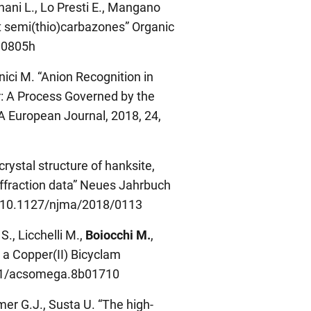
gnani L., Lo Presti E., Mangano
nt semi(thio)carbazones” Organic
o00805h
rnici M. “Anion Recognition in
r: A Process Governed by the
 European Journal, 2018, 24,
rystal structure of hanksite,
diffraction data” Neues Jahrbuch
I: 10.1127/njma/2018/0113
S., Licchelli M.,
Boiocchi M.
,
 a Copper(II) Bicyclam
021/acsomega.8b01710
r G.J., Susta U. “The high-