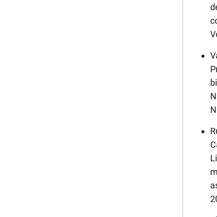
d
c
V
V
P
b
N
N
R
C
L
m
a
2