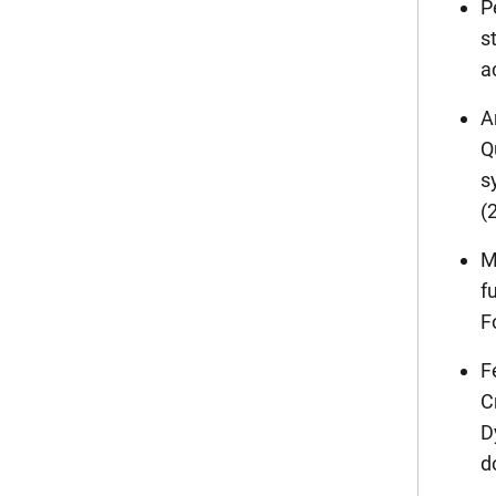
P
s
a
A
Q
s
(
M
f
F
F
C
D
d