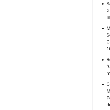
S
G
I
M
S
C
1
R
“
m
C
M
P
d