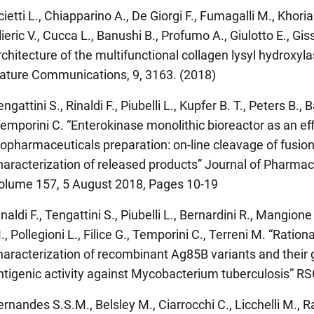
cietti L., Chiapparino A., De Giorgi F., Fumagalli M., Khoria
lieric V., Cucca L., Banushi B., Profumo A., Giulotto E., Gis
rchitecture of the multifunctional collagen lysyl hydroxy
ature Communications, 9, 3163. (2018)
engattini S., Rinaldi F., Piubelli L., Kupfer B. T., Peters B., 
emporini C. “Enterokinase monolithic bioreactor as an effi
iopharmaceuticals preparation: on-line cleavage of fusion
haracterization of released products” Journal of Pharmac
olume 157, 5 August 2018, Pages 10-19
inaldi F., Tengattini S., Piubelli L., Bernardini R., Mangion
., Pollegioni L., Filice G., Temporini C., Terreni M. “Ratio
haracterization of recombinant Ag85B variants and their 
ntigenic activity against Mycobacterium tuberculosis” RS
ernandes S.S.M., Belsley M., Ciarrocchi C., Licchelli M.,