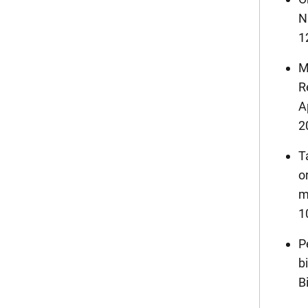
N
1
M
R
A
2
T
o
m
1
P
b
B