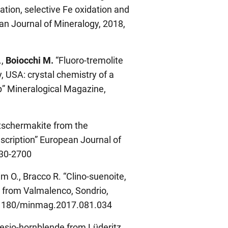
ation, selective Fe oxidation and
an Journal of Mineralogy, 2018,
.,
Boiocchi M.
“Fluoro-tremolite
 USA: crystal chemistry of a
” Mineralogical Magazine,
o-tschermakite from the
scription” European Journal of
030-2700
im O., Bracco R. “Clino-suenoite,
from Valmalenco, Sondrio,
10.1180/minmag.2017.081.034
nesio-hornblende from Lüderitz,