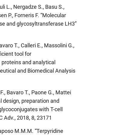
uli L., Nergadze S., Basu S.,
sen P., Forneris F. “Molecular
lase and glycosyltransferase LH3”
Bavaro T., Calleri E., Massolini G.,
cient tool for
 proteins and analytical
eutical and Biomedical Analysis
e F., Bavaro T., Paone G., Mattei
nal design, preparation and
glycoconjugates with T-cell
C Adv., 2018, 8, 23171
 Raposo M.M.M. “Terpyridine