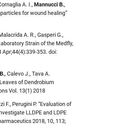
Cornaglia A. I.,
Mannucci B.
,
anoparticles for wound healing”
Malacrida A. R., Gasperi G.,
aboratory Strain of the Medfly,
 Apr;44(4):339-353. doi:
B.
, Calevo J., Tava A.
d Leaves of Dendrobium
ns Vol. 13(1) 2018
i F., Perugini P. “Evaluation of
 Investigate LLDPE and LDPE
harmaceutics 2018, 10, 113;