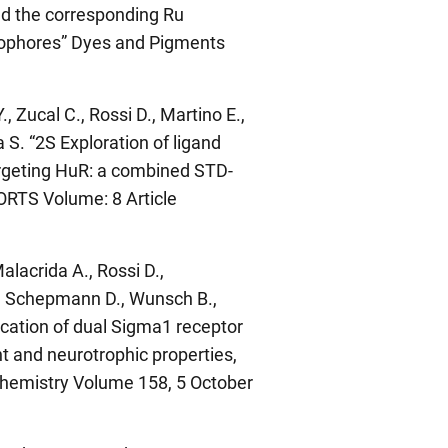
nd the corresponding Ru
mophores” Dyes and Pigments
, Zucal C., Rossi D., Martino E.,
a S. “2S Exploration of ligand
rgeting HuR: a combined STD-
RTS Volume: 8 Article
alacrida A., Rossi D.,
 L., Schepmann D., Wunsch B.,
ification of dual Sigma1 receptor
t and neurotrophic properties,
Chemistry Volume 158, 5 October