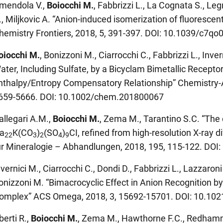
mendola V.,
Boiocchi M.
, Fabbrizzi L., La Cognata S., Le
., Miljkovic A. “Anion-induced isomerization of fluoresce
hemistry Frontiers, 2018, 5, 391-397. DOI: 10.1039/c7q
oiocchi M.
, Bonizzoni M., Ciarrocchi C., Fabbrizzi L., Inve
ater, Including Sulfate, by a Bicyclam Bimetallic Recepto
nthalpy/Entropy Compensatory Relationship” Chemistry-A
659-5666. DOI: 10.1002/chem.201800067
allegari A.M.,
Boiocchi M.
, Zema M., Tarantino S.C. “The c
a
K(CO
)
(SO
)
CI, refined from high-resolution X-ray 
22
3
2
4
9
ür Mineralogie – Abhandlungen, 2018, 195, 115-122. DO
nvernici M., Ciarrocchi C., Dondi D., Fabbrizzi L., Lazzaroni 
onizzoni M. “Bimacrocyclic Effect in Anion Recognition by
omplex” ACS Omega, 2018, 3, 15692-15701. DOI: 10.1
berti R.,
Boiocchi M.
, Zema M., Hawthorne F.C., Redhamme