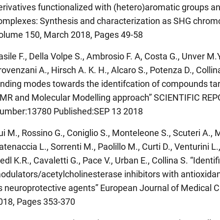
erivatives functionalized with (hetero)aromatic groups a
omplexes: Synthesis and characterization as SHG chro
olume 150, March 2018, Pages 49-58
asile F., Della Volpe S., Ambrosio F. A, Costa G., Unver M.Y.
rovenzani A., Hirsch A. K. H., Alcaro S., Potenza D., Collin
inding modes towards the identifcation of compounds ta
MR and Molecular Modelling approach” SCIENTIFIC REPO
umber:13780 Published:SEP 13 2018
ui M., Rossino G., Coniglio S., Monteleone S., Scuteri A., M
atenaccia L., Sorrenti M., Paolillo M., Curti D., Venturini
iedl K.R., Cavaletti G., Pace V., Urban E., Collina S. “Ident
odulators/acetylcholinesterase inhibitors with antioxidan
s neuroprotective agents” European Journal of Medical 
018, Pages 353-370