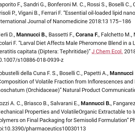
aporito F., Sandri G., Bonferoni M. C., Rossi S., Boselli C., 
risoli P., Vigani B., Ferrari F. “Essential oil-loaded lipid n
nternational Journal of Nanomedicine 2018:13 175–186
erli D.,
Mannucci B.
, Bassetti F.,
Corana F.
, Falchetto M., 
colari F. “Larval Diet Affects Male Pheromone Blend in a L
eratitis capitata (Diptera: Tephritidae)”
J Chem Ecol.
2018
0.1007/s10886-018-0939-z
obustelli della Cuna F. S., Boselli C., Papetti A.,
Mannucci 
Composition of Volatile Fraction from Inflorescences an
oschatum (Orchidaceae)” Natural Product Communicatio
ozzi A. C., Briasco B., Salvarani E.,
Mannucci B.
, Fangarezz
echanical Properties and VolatileOrganic Extractable to
olymers on Final Packaging for Semisolid Formulation” P
oi:10.3390/pharmaceutics10030113