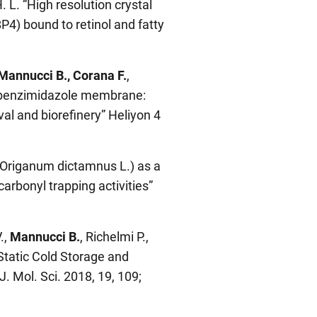
. L. “High resolution crystal
P4) bound to retinol and fatty
Mannucci B., Corana F.
,
olybenzimidazole membrane:
l and biorefinery” Heliyon 4
 (Origanum dictamnus L.) as a
carbonyl trapping activities”
.,
Mannucci B.
, Richelmi P.,
g Static Cold Storage and
. Mol. Sci. 2018, 19, 109;