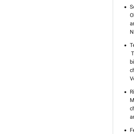
S
O
a
N
T
T
b
c
V
R
M
c
a
F